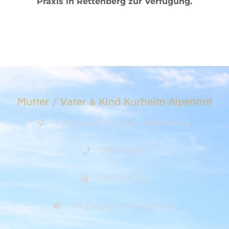
Praxis in Rettenberg zur Verfügung.
Mutter / Vater & Kind Kurheim Alpenhof
Hinterberg 7 | 87549 Rettenberg
08327-9230
08327-92333
info@alpenhof-alberga.de