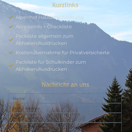
Kurzlinks
Alpenhof Hausbeschreibung
Anreiseinfo + Checkliste
Packliste allgemein zum
Abhaken/Ausdrucken
Kostenübernahme für Privatversicherte
Packliste für Schulkinder zum
Abhaken/Ausdrucken
Nachricht an uns