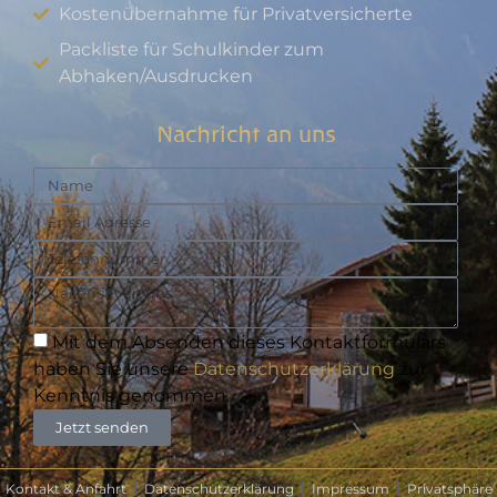
Kostenübernahme für Privatversicherte
Packliste für Schulkinder zum
Abhaken/Ausdrucken
Nachricht an uns
Mit dem Absenden dieses Kontaktformulars
haben Sie unsere
Datenschutzerklärung
zur
Kenntnis genommen.
Jetzt senden
Kontakt & Anfahrt
Datenschutzerklärung
Impressum
Privatsphäre