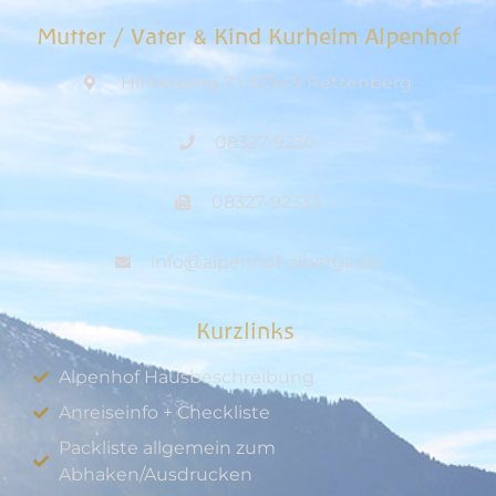
Mutter / Vater & Kind Kurheim Alpenhof
Hinterberg 7 | 87549 Rettenberg
08327-9230
08327-92333
info@alpenhof-alberga.de
Kurzlinks
Alpenhof Hausbeschreibung
Anreiseinfo + Checkliste
Packliste allgemein zum
Abhaken/Ausdrucken